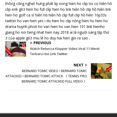
thông cống nghẹt hưng phát lip nong hien ho clip toi co hiền hồ
clip erik g63 hien ho full clip hien ho link hiền hồ clip hồ hiền link
hien ho golf ca sĩ hiền hồ hiền hồ clip full clip hồ hiền 10p33s
twitter ho van hien yes i do hien ho clip nóng hien ho hien ho
drama huynh pho6 ho van hien ho van hien 101 link hienho
giang ho noi tieng nhat hien nay 2018 ai là người sáng lập thứ
3 của apple g63 miu lê ho duy hai hien gio ra sao .
PREVIOUS
Watch Rebecca Klopper Video Viral 11 Menit
Terbaru Hot Link Twitter
NEXT
BERNARD TOMIC VIDEO • BERNARD TOMIC
ATTACKED • BERNARD TOMIC ATTACK 《 TENNIS PRO
BERNARD TOMIC ATTACKED FULL VIDEO 》