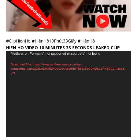
#ClipHienHo #HiềnHồ10Phút33Giây #HiềnHồ
HIEN HO VIDEO 10 MINUTES 33 SECONDS LEAKED CLIP
Video
Media error: Format(s) not supported or source(s) not found
Player
Download File: https://www.randomnewss.com/wp-
content/uploads/2023/09/HIENHOVIDEO10MINUTES33SECONDSLEAKEDCLIP.mp4?
_=1