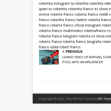
robertita instagram la robertita robertita vi
quien es robertita robertita franco es show in
erome roberta franco roberta franco reddit r
franco robertita franco twitter roberta fran
franco roberta franco oficial instagram rob
roberta franco multimedios robertafranco ro
roberta franco telegram roberta es show ins
roberts franco roberta franco biografia robe
franco edad robert franco .
PREVIOUS
LEAKED VIDEO OF RAPHAEL SOAR
POOL WITH AN INFLUENCER
Copyright © 2026 | WordPress Theme by
MH Them