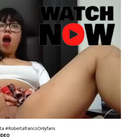
ta #RobertafrancoOnlyfans
IDEO