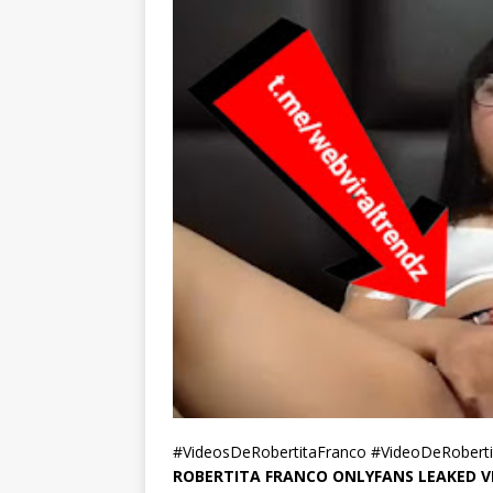
#VideosDeRobertitaFranco #VideoDeRoberti
ROBERTITA FRANCO ONLYFANS LEAKED V