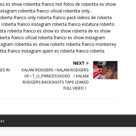
deos es show robertita franco hot fotos de robertita es show
stagram robertita franco oficial robertita only .
oberta franco only roberta franco pack videos de roberta
co roberta franco instagram roberta franco estatura roberto
ertita roberta franco es show es show roberta de es show
berta franco oficial roberta franco es show instagram
tagram robertita es show roberts roberta franco monterrey
rtita franco instagram quien es roberta franco roberta
NEXT
ES IN
KALANI RODGERS • KALANI RODGERS
OF • T_O_PRINCESSXOXO 《 KALANI
RODGERS BACKSHOTS TAPE LEAKED
FULL VIDEO 》
es