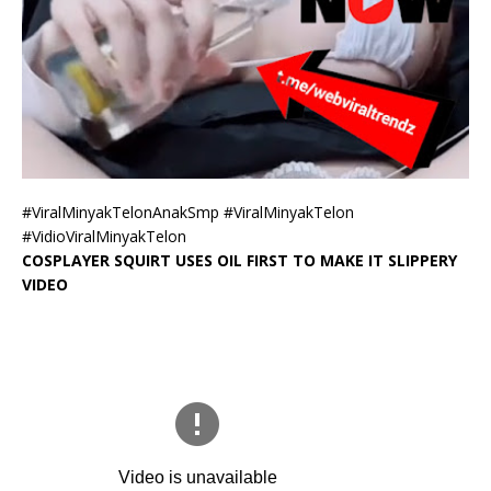
#ViralMinyakTelonAnakSmp #ViralMinyakTelon
#VidioViralMinyakTelon
COSPLAYER SQUIRT USES OIL FIRST TO MAKE IT SLIPPERY
VIDEO