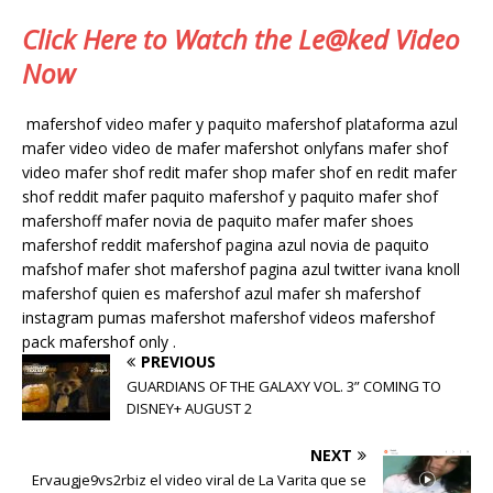
Click Here to Watch the Le@ked Video
Now
mafershof video mafer y paquito mafershof plataforma azul
mafer video video de mafer mafershot onlyfans mafer shof
video mafer shof redit mafer shop mafer shof en redit mafer
shof reddit mafer paquito mafershof y paquito mafer shof
mafershoff mafer novia de paquito mafer mafer shoes
mafershof reddit mafershof pagina azul novia de paquito
mafshof mafer shot mafershof pagina azul twitter ivana knoll
mafershof quien es mafershof azul mafer sh mafershof
instagram pumas mafershot mafershof videos mafershof
pack mafershof only .
PREVIOUS
GUARDIANS OF THE GALAXY VOL. 3” COMING TO
DISNEY+ AUGUST 2
NEXT
Ervaugje9vs2rbiz el video viral de La Varita que se