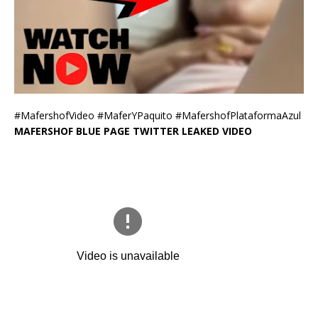
#MafershofVideo #MaferYPaquito #MafershofPlataformaAzul
MAFERSHOF BLUE PAGE TWITTER LEAKED VIDEO