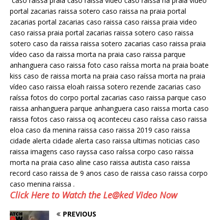
caso raissa praia caso raissa video caso raissa na praia video
portal zacarias raissa sotero caso raissa na praia portal
zacarias portal zacarias caso raissa caso raissa praia video
caso raissa praia portal zacarias raissa sotero caso raissa
sotero caso da raissa raissa sotero zacarias caso raissa praia
vídeo caso da raissa morta na praia caso raissa parque
anhanguera caso raissa foto caso raíssa morta na praia boate
kiss caso de raissa morta na praia caso raíssa morta na praia
vídeo caso raissa eloah raissa sotero rezende zacarias caso
raíssa fotos do corpo portal zacarias caso raissa parque caso
raissa anhanguera parque anhanguera caso raissa morta caso
raissa fotos caso raissa oq aconteceu caso raíssa caso raissa
eloa caso da menina raissa caso raissa 2019 caso raissa
cidade alerta cidade alerta caso raissa ultimas noticias caso
raissa imagens caso rayssa caso raíssa corpo caso raissa
morta na praia caso aline caso raissa autista caso raissa
record caso raissa de 9 anos caso de raissa caso raissa corpo
caso menina raissa .
Click Here to Watch the Le@ked Video Now
PREVIOUS